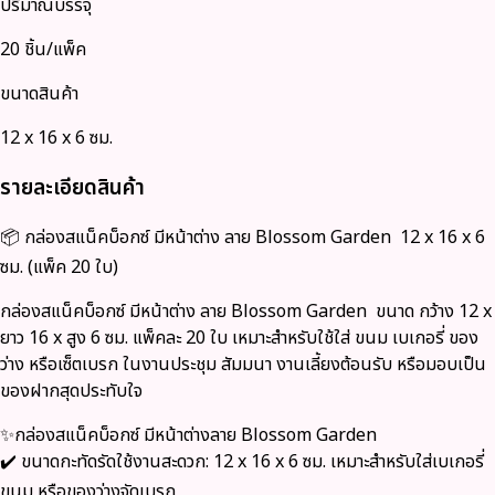
ปริมาณบรรจุ
20 ชิ้น/แพ็ค
ขนาดสินค้า
12 x 16 x 6 ซม.
รายละเอียดสินค้า
📦
กล่องสแน็คบ็อกซ์ มีหน้าต่าง ลาย Blossom Garden
12 x 16 x 6
ซม. (แพ็ค 20 ใบ)
กล่องสแน็คบ็อกซ์ มีหน้าต่าง ลาย Blossom Garden
ขนาด กว้าง 12 x
ยาว 16 x สูง 6 ซม. แพ็คละ 20 ใบ เหมาะสำหรับใช้ใส่ ขนม เบเกอรี่ ของ
ว่าง หรือเซ็ตเบรก ในงานประชุม สัมมนา งานเลี้ยงต้อนรับ หรือมอบเป็น
ของฝากสุดประทับใจ
✨กล่องสแน็คบ็อกซ์ มีหน้าต่างลาย Blossom Garden
✔️ ขนาดกะทัดรัดใช้งานสะดวก: 12 x 16 x 6 ซม. เหมาะสำหรับใส่เบเกอรี่
ขนม หรือของว่างจัดเบรก