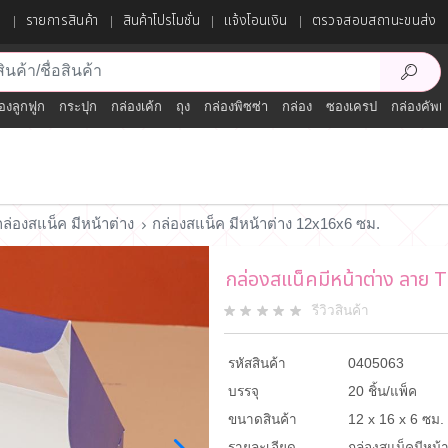
ก
รายการสินค้า
สินค้าโปรโมชั่น
แจ้งโอนเงิน
ตรวจสอบสถานะขนส่ง
องลูกฟูก
กระปุก
กล่องเค้ก
ถุง
กล่องพิซซ่า
กล่อง
ซองเครป
กล่องคัพเ
กล่องสแน็ค มีหน้าต่าง
กล่องสแน็ค มีหน้าต่าง 12x16x6 ซม.
กล่องสแน็คมีหน้าต่าง ลาย 
รีวิวสินค้า
รหัสสินค้า
0405063
บรรจุ
20 ชิ้น/แพ็ค
ขนาดสินค้า
12 x 16 x 6 ซม.
รายละเอียด
กล่องสแน็คมีหน้