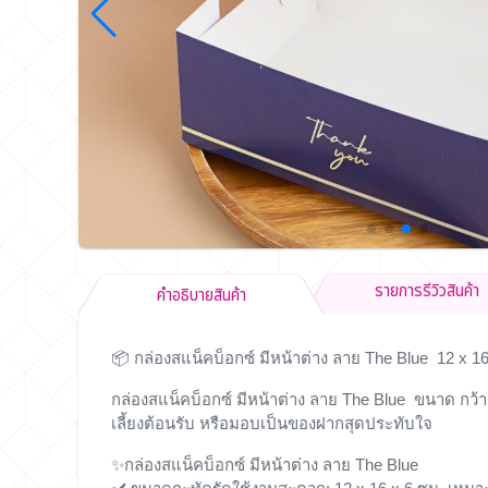
รายการรีวิวสินค้า
คำอธิบายสินค้า
📦
กล่องสแน็คบ็อกซ์ มีหน้าต่าง ลาย The Blue
12 x 16
กล่องสแน็คบ็อกซ์ มีหน้าต่าง ลาย The Blue
ขนาด กว้า
เลี้ยงต้อนรับ หรือมอบเป็นของฝากสุดประทับใจ
✨กล่องสแน็คบ็อกซ์ มีหน้าต่าง ลาย The Blue