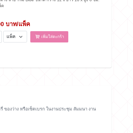
็ค
00 บาท/แพ็ค
เพิ่มใส่ตะกร้า
รี่ ของว่าง หรือเซ็ตเบรก ในงานประชุม สัมมนา งาน