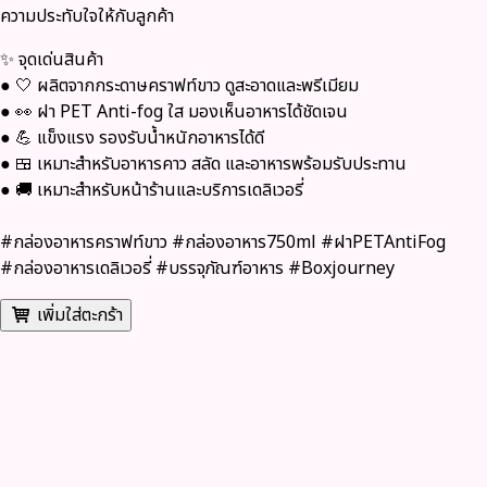
ความประทับใจให้กับลูกค้า
✨ จุดเด่นสินค้า
● 🤍 ผลิตจากกระดาษคราฟท์ขาว ดูสะอาดและพรีเมียม
● 👀 ฝา PET Anti-fog ใส มองเห็นอาหารได้ชัดเจน
● 💪 แข็งแรง รองรับน้ำหนักอาหารได้ดี
● 🍱 เหมาะสำหรับอาหารคาว สลัด และอาหารพร้อมรับประทาน
● 🚚 เหมาะสำหรับหน้าร้านและบริการเดลิเวอรี่
#กล่องอาหารคราฟท์ขาว #กล่องอาหาร750ml #ฝาPETAntiFog
#กล่องอาหารเดลิเวอรี่ #บรรจุภัณฑ์อาหาร #Boxjourney
เพิ่มใส่ตะกร้า