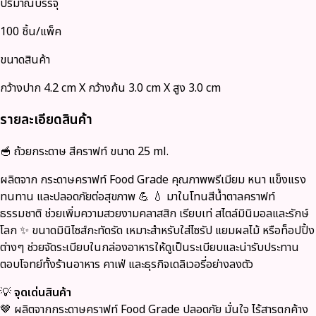
ปริมาณบรรจุ
100 ชิ้น/แพ็ค
ขนาดสินค้า
กว้างปาก 4.2 cm X กว้างก้น 3.0 cm X สูง 3.0 cm
รายละเอียดสินค้า
🥣 ถ้วยกระดาษ สีคราฟท์ ขนาด 25 ml.
ผลิตจาก กระดาษคราฟท์ Food Grade คุณภาพพรีเมียม หนา แข็งแรง
ทนทาน และปลอดภัยต่อสุขภาพ 💪 💧 มาในโทนสีน้ำตาลคราฟท์
ธรรมชาติ ช่วยเพิ่มความสวยงามคลาสสิก เรียบเท่ สไตล์มินิมอลและรักษ์
โลก ✨ ขนาดมินิไซส์กะทัดรัด เหมาะสำหรับใส่ไซรัป แยมผลไม้ หรือท็อปปิ้ง
ต่างๆ ช่วยจัดระเบียบในกล่องอาหารให้ดูเป็นระเบียบและน่ารับประทาน
ตอบโจทย์ทั้งร้านอาหาร คาเฟ่ และธุรกิจเดลิเวอรี่อย่างลงตัว
💡
จุดเด่นสินค้า
🤎 ผลิตจากกระดาษคราฟท์ Food Grade ปลอดภัย มั่นใจ ไร้สารตกค้าง