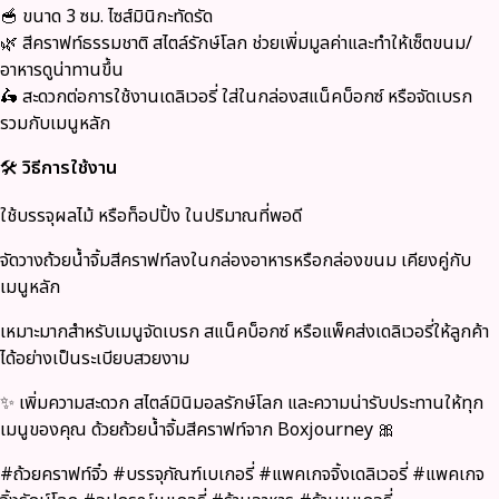
🥣 ขนาด 3 ซม. ไซส์มินิกะทัดรัด
🌿 สีคราฟท์ธรรมชาติ สไตล์รักษ์โลก ช่วยเพิ่มมูลค่าและทำให้เซ็ตขนม/
อาหารดูน่าทานขึ้น
🛵 สะดวกต่อการใช้งานเดลิเวอรี่ ใส่ในกล่องสแน็คบ็อกซ์ หรือจัดเบรก
รวมกับเมนูหลัก
🛠
วิธีการใช้งาน
ใช้บรรจุผลไม้ หรือท็อปปิ้ง ในปริมาณที่พอดี
จัดวางถ้วยน้ำจิ้มสีคราฟท์ลงในกล่องอาหารหรือกล่องขนม เคียงคู่กับ
เมนูหลัก
เหมาะมากสำหรับเมนูจัดเบรก สแน็คบ็อกซ์ หรือแพ็คส่งเดลิเวอรี่ให้ลูกค้า
ได้อย่างเป็นระเบียบสวยงาม
✨ เพิ่มความสะดวก สไตล์มินิมอลรักษ์โลก และความน่ารับประทานให้ทุก
เมนูของคุณ ด้วยถ้วยน้ำจิ้มสีคราฟท์จาก Boxjourney 🎀
#ถ้วยคราฟท์จิ๋ว #บรรจุภัณฑ์เบเกอรี่ #แพคเกจจิ้งเดลิเวอรี่ #แพคเกจ