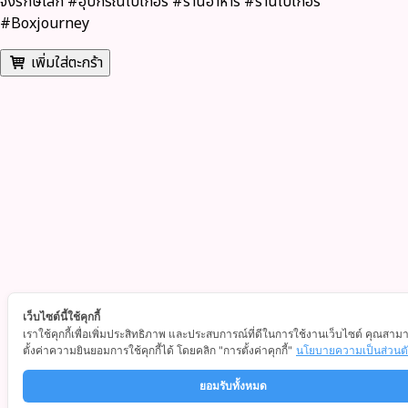
จิ้งรักษ์โลก #อุปกรณ์เบเกอรี่ #ร้านอาหาร #ร้านเบเกอรี่
#Boxjourney
เพิ่มใส่ตะกร้า
เว็บไซต์นี้ใช้คุกกี้
เราใช้คุกกี้เพื่อเพิ่มประสิทธิภาพ และประสบการณ์ที่ดีในการใช้งานเว็บไซต์ คุณสาม
ตั้งค่าความยินยอมการใช้คุกกี้ได้ โดยคลิก "การตั้งค่าคุกกี้"
นโยบายความเป็นส่วนต
ยอมรับทั้งหมด