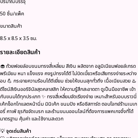
ปริมาณบรรจุ
50 ชิ้น/แพ็ค
ขนาดสินค้า
8.5 x 8.5 x 3.5 ซม.
รายละเอียดสินค้า
🧁 ถ้วยฟอยล์อบขนมทรงสี่เหลี่ยม สีเงิน ผลิตจาก อลูมิเนียมฟอยล์เกรด
พรีเมียม หนา แข็งแรง คงรูปทรงได้ดี ไม่บิดเบี้ยวหรือเสียทรงง่ายระหว่าง
อบ 💪 กระจายความร้อนได้ดีเยี่ยม ช่วยให้ขนมสุกทั่วถึง เนื้อเนียนสวย ♨️
ดีไซน์สีเงินออริจินัลสุดคลาสสิก ให้ความรู้สึกสะอาดตา ดูเป็นมืออาชีพ เข้า
กับขนมได้ทุกประเภท ✨ ทรงสี่เหลี่ยมจัดเรียงง่าย เหมาะสำหรับอบบราวนี่
เค้กช็อกโกแลตหน้านิ่ม มินิเค้ก ขนมปัง หรือชีสทาร์ต ตอบโจทย์ร้านเบเก
อรี่ คาเฟ่ ธุรกิจจัดเบรก และร้านขนมออนไลน์ที่ต้องการแพคเกจจิ้งที่ได้
มาตรฐาน คุ้มค่า และใช้งานสะดวก
💡
จุดเด่นสินค้า