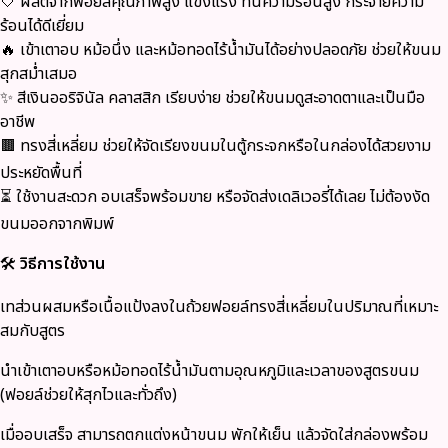
🤍 ผลิตจากฟอยล์คุณภาพสูง แข็งแรง ทนความร้อนสูง กระจายความ
ร้อนได้ดีเยี่ยม
🔥 เข้าเตาอบ หม้อนึ่ง และหม้อทอดไร้น้ำมันได้อย่างปลอดภัย ช่วยให้ขนม
สุกสม่ำเสมอ
✨ สีเงินออริจินัล คลาสสิก เรียบง่าย ช่วยให้ขนมดูสะอาดตาและเป็นมือ
อาชีพ
🟫 ทรงสี่เหลี่ยม ช่วยให้จัดเรียงขนมในตู้กระจกหรือในกล่องได้สวยงาม
ประหยัดพื้นที่
⏳ ใช้งานสะดวก อบเสร็จพร้อมขาย หรือจัดส่งเดลิเวอรี่ได้เลย ไม่ต้องงัด
ขนมออกจากพิมพ์
🛠
วิธีการใช้งาน
เทส่วนผสมหรือเนื้อแป้งลงในถ้วยฟอยล์ทรงสี่เหลี่ยมในปริมาณที่เหมาะ
สมกับสูตร
นำเข้าเตาอบหรือหม้อทอดไร้น้ำมันตามอุณหภูมิและเวลาของสูตรขนม
(ฟอยล์ช่วยให้สุกไวและทั่วถึง)
เมื่ออบเสร็จ สามารถตกแต่งหน้าขนม พักให้เย็น แล้วจัดใส่กล่องพร้อม