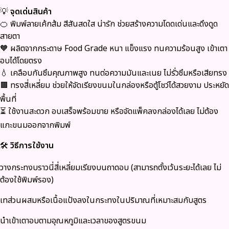
💡
จุดเด่นสินค้า
🍊 พิมพ์ลายเค้กส้ม สีสันสดใส น่ารัก ช่วยสร้างความโดดเด่นและดึงดูด
สายตา
🧡 ผลิตจากกระดาษ Food Grade หนา แข็งแรง ทนความร้อนสูง เข้าเตา
อบได้โดยตรง
💧 เคลือบกันซึมคุณภาพสูง ทนต่อความมันและเนย ไม่รั่วซึมหรือเสียทรง
🟫 ทรงสี่เหลี่ยม ช่วยให้จัดเรียงขนมในกล่องหรือตู้โชว์ได้สวยงาม ประหยัด
พื้นที่
⏳ ใช้งานสะดวก อบเสร็จพร้อมขาย หรือจัดแพ็คลงกล่องได้เลย ไม่ต้อง
แกะขนมออกจากพิมพ์
🛠
วิธีการใช้งาน
วางกระทงบราวนี่สี่เหลี่ยมเรียงบนถาดอบ (สามารถตั้งเว้นระยะได้เลย ไม่
ต้องใช้พิมพ์รอง)
เทส่วนผสมหรือเนื้อแป้งลงในกระทงในปริมาณที่เหมาะสมกับสูตร
นำเข้าเตาอบตามอุณหภูมิและเวลาของสูตรขนม