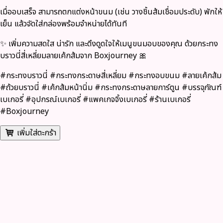
เมื่ออบเสร็จ สามารถตกแต่งหน้าขนม (เช่น วางชิ้นส้มเชื่อมประดับ) พักให้
เย็น แล้วจัดใส่กล่องพร้อมจำหน่ายได้ทันที
✨ เพิ่มความสดใส น่ารัก และดึงดูดใจให้เมนูขนมอบของคุณ ด้วยกระทง
บราวนี่สี่เหลี่ยมลายเค้กส้มจาก Boxjourney 🎀
#กระทงบราวนี่ #กระทงกระดาษสี่เหลี่ยม #กระทงอบขนม #ลายเค้กส้ม
#ถ้วยบราวนี่ #เค้กส้มหน้านิ่ม #กระทงกระดาษลายการ์ตูน #บรรจุภัณฑ์
เบเกอรี่ #อุปกรณ์เบเกอรี่ #แพคเกจจิ้งเบเกอรี่ #ร้านเบเกอรี่
#Boxjourney
เพิ่มใส่ตะกร้า