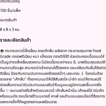
ปริมาณบรรจุ
100 ชิ้น/แพ็ค
ขนาดสินค้า
8 x 8 x 3 ซม.
รายละเอียดสินค้า
🧁 กระทงบราวนี่สี่เหลี่ยม ลายเค้กส้ม ผลิตจาก กระดาษคุณภาพ Food
Grade เกรดพรีเมียม หนา แข็งแรง ทรงตัวได้ดี ช่วยประคองเนื้อขนมให้
เป็นรูปทรงสี่เหลี่ยมสวยงาม ไม่บิดเบี้ยวระหว่างอบ 💪 มาพร้อมคุณสมบัติ
ทนความร้อนสูง สามารถนำเข้าเตาอบได้โดยตรง และเคลือบกันซึมได้อย่าง
ดีเยี่ยม ป้องกันความมันจากเนยหรือซอสฉ่ำๆ เลอะเทอะ 💧 โดดเด่นด้วย
ลวดลาย "เค้กส้ม" ที่ออกแบบมาให้มีสีสันสดใส น่ารัก ชวนให้อารมณ์ดี
ช่วยเพิ่มความน่ารับประทานและเสริมให้เมนูขนมดูมีความสดชื่นมากยิ่ง
ขึ้น ✨ เหมาะอย่างยิ่งสำหรับอบบราวนี่ เค้กส้มหน้านิ่ม เค้กผลไม้ มินิเค้ก
หรือขนมปัง ตอบโจทย์ร้านเบเกอรี่ คาเฟ่ และร้านขนมออนไลน์ที่ต้องการ
แพคเกจจิ้งที่ดึงดูดสายตาและพร้อมขาย