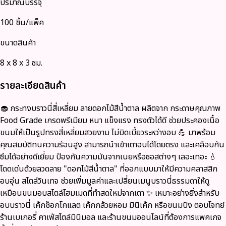
ปริมาณบรรจุ
100 ชิ้น/แพ็ค
ขนาดสินค้า
8 x 8 x 3 ซม.
รายละเอียดสินค้า
🧁 กระทงบราวนี่สี่เหลี่ยม ลายดอกไม้สีน้ำตาล ผลิตจาก กระดาษคุณภาพ
Food Grade เกรดพรีเมียม หนา แข็งแรง ทรงตัวได้ดี ช่วยประคองเนื้อ
ขนมให้เป็นรูปทรงสี่เหลี่ยมสวยงาม ไม่บิดเบี้ยวระหว่างอบ 💪 มาพร้อม
คุณสมบัติทนความร้อนสูง สามารถนำเข้าเตาอบได้โดยตรง และเคลือบกัน
ซึมได้อย่างดีเยี่ยม ป้องกันความมันจากเนยหรือซอสต่างๆ เลอะเทอะ 💧
โดดเด่นด้วยลวดลาย "ดอกไม้สีน้ำตาล" ที่ออกแบบมาให้มีความคลาสสิก
อบอุ่น สไตล์วินเทจ ช่วยเพิ่มมูลค่าและเปลี่ยนเมนูบราวนี่ธรรมดาให้ดู
เหมือนขนมอบสไตล์โฮมเมดที่ทำสดใหม่จากเตา ✨ เหมาะอย่างยิ่งสำหรับ
อบบราวนี่ เค้กช็อกโกแลต เค้กกล้วยหอม มินิเค้ก หรือขนมปัง ตอบโจทย์
ร้านเบเกอรี่ คาเฟ่สไตล์มินิมอล และร้านขนมออนไลน์ที่ต้องการแพคเกจ