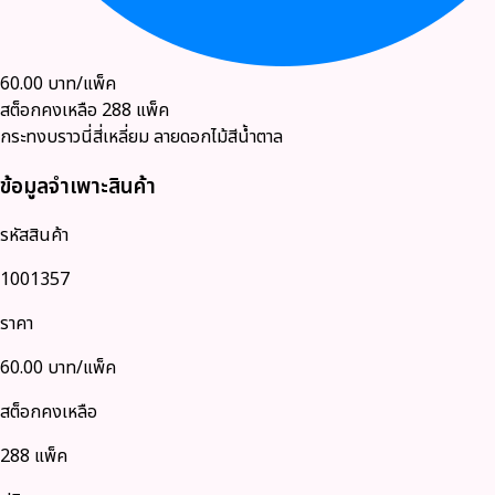
60.00
บาท/แพ็ค
สต็อกคงเหลือ
288
แพ็ค
กระทงบราวนี่สี่เหลี่ยม ลายดอกไม้สีน้ำตาล
ข้อมูลจำเพาะสินค้า
รหัสสินค้า
1001357
ราคา
60.00
บาท/แพ็ค
สต็อกคงเหลือ
288 แพ็ค