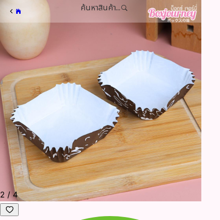
ค้นหาสินค้า...
3
/
4