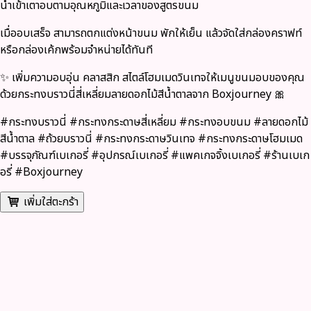
นำเข้าเตาอบตามอุณหภูมิและเวลาของสูตรขนม
เมื่ออบเสร็จ สามารถตกแต่งหน้าขนม พักให้เย็น แล้วจัดใส่กล่องคราฟท์
หรือกล่องเค้กพร้อมจำหน่ายได้ทันที
✨ เพิ่มความอบอุ่น คลาสสิก สไตล์โฮมเมดวินเทจให้เมนูขนมอบของคุณ
ด้วยกระทงบราวนี่สี่เหลี่ยมลายดอกไม้สีน้ำตาลจาก Boxjourney 🎀
#กระทงบราวนี่ #กระทงกระดาษสี่เหลี่ยม #กระทงอบขนม #ลายดอกไม้
สีน้ำตาล #ถ้วยบราวนี่ #กระทงกระดาษวินเทจ #กระทงกระดาษโฮมเมด
#บรรจุภัณฑ์เบเกอรี่ #อุปกรณ์เบเกอรี่ #แพคเกจจิ้งเบเกอรี่ #ร้านเบเก
อรี่ #Boxjourney
เพิ่มใส่ตะกร้า