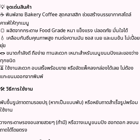
💡
จุดเด่นสินค้า
☕ พิมพ์ลาย Bakery Coffee สุดคลาสสิก ช่วยสร้างบรรยากาศสไตล์
คาเฟ่ให้ทุกเมนู
🍞 ผลิตจากกระดาษ Food Grade หนา แข็งแรง ปลอดภัย มั่นใจได้
💧 เคลือบกันซึมคุณภาพสูง ทนต่อความมัน ซอส เนย และนมข้น ไม่เปื่อย
ยุ่ย
🌭 ขนาดกำลังดี ถือง่าย ทานสะดวก เหมาะสำหรับเมนูขนมปังและของว่าง
ทุกชนิด
⏳ ใช้งานสะดวก อบเสร็จพร้อมขาย หรือจัดแพ็คลงกล่องได้เลย ไม่ต้อง
แกะขนมออกจากพิมพ์
🛠
วิธีการใช้งาน
พับขึ้นรูปถาดตามรอยปรุ (หากเป็นแบบพับ) หรือหยิบถาดสำเร็จรูปพร้อม
ใช้งาน
วางกระดาษรองอบลายสวยๆ (ถ้ามี) หรือวางเมนูขนมปัง ฮอทดอก ลงบน
ถาดได้โดยตรง