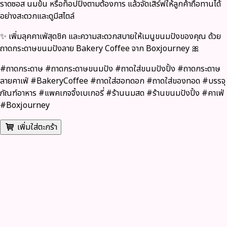
ราดซอส นมข้น หรือท็อปปิ้งตามต้องการ แล้วจัดเสิร์ฟให้ลูกค้าถือทานได้
อย่างสะดวกและดูมีสไตล์
✨ เพิ่มลุคคาเฟ่สุดชิค และความสะดวกสบายให้เมนูขนมปังของคุณ ด้วย
ถาดกระดาษขนมปังลาย Bakery Coffee จาก Boxjourney 🎀
#ถาดกระดาษ #ถาดกระดาษขนมปัง #ถาดใส่ขนมปังปิ้ง #ถาดกระดาษ
ลายคาเฟ่ #BakeryCoffee #ถาดใส่ฮอทดอก #ถาดใส่ของทอด #บรรจุ
ภัณฑ์อาหาร #แพคเกจจิ้งเบเกอรี่ #ร้านนมสด #ร้านขนมปังปิ้ง #คาเฟ่
#Boxjourney
เพิ่มใส่ตะกร้า