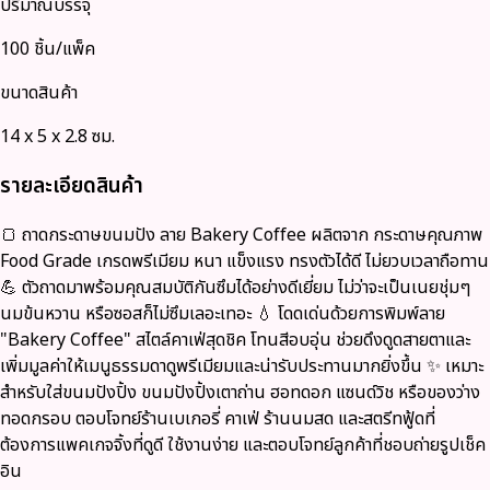
ปริมาณบรรจุ
100 ชิ้น/แพ็ค
ขนาดสินค้า
14 x 5 x 2.8 ซม.
รายละเอียดสินค้า
🍞 ถาดกระดาษขนมปัง ลาย Bakery Coffee ผลิตจาก กระดาษคุณภาพ
Food Grade เกรดพรีเมียม หนา แข็งแรง ทรงตัวได้ดี ไม่ยวบเวลาถือทาน
💪 ตัวถาดมาพร้อมคุณสมบัติกันซึมได้อย่างดีเยี่ยม ไม่ว่าจะเป็นเนยชุ่มๆ
นมข้นหวาน หรือซอสก็ไม่ซึมเลอะเทอะ 💧 โดดเด่นด้วยการพิมพ์ลาย
"Bakery Coffee" สไตล์คาเฟ่สุดชิค โทนสีอบอุ่น ช่วยดึงดูดสายตาและ
เพิ่มมูลค่าให้เมนูธรรมดาดูพรีเมียมและน่ารับประทานมากยิ่งขึ้น ✨ เหมาะ
สำหรับใส่ขนมปังปิ้ง ขนมปังปิ้งเตาถ่าน ฮอทดอก แซนด์วิช หรือของว่าง
ทอดกรอบ ตอบโจทย์ร้านเบเกอรี่ คาเฟ่ ร้านนมสด และสตรีทฟู้ดที่
ต้องการแพคเกจจิ้งที่ดูดี ใช้งานง่าย และตอบโจทย์ลูกค้าที่ชอบถ่ายรูปเช็ค
อิน