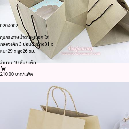
0204002
ถุงกระดาษน้ำตาลหูเชือก ใส่
กล่องเค้ก 3 ปอนด์ กว้าง31 x
หนา29 x สูง26 ซม.
จำนวน 10 ชิ้น/แพ็ค
210.00 บาท/แพ็ค