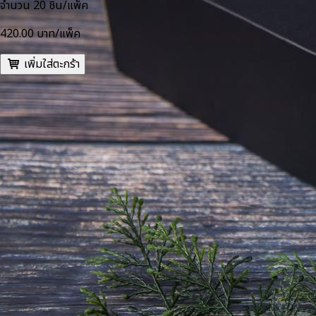
จำนวน 20 ชิ้น/แพ็ค
420.00 บาท/แพ็ค
เพิ่มใส่ตะกร้า