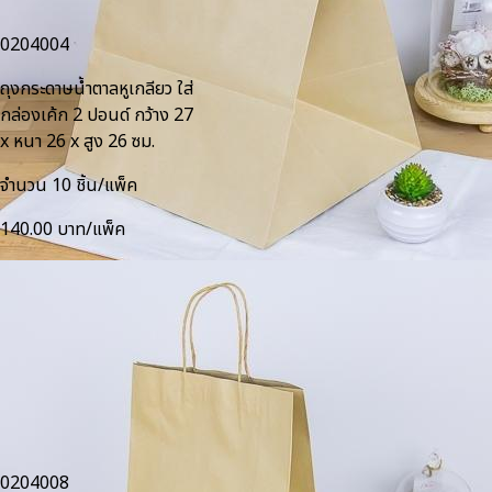
0204004
ถุงกระดาษน้ำตาลหูเกลียว ใส่
กล่องเค้ก 2 ปอนด์ กว้าง 27
x หนา 26 x สูง 26 ซม.
จำนวน 10 ชิ้น/แพ็ค
140.00 บาท/แพ็ค
0204008