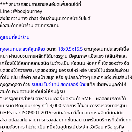
*** สามารถสอบถามรายละเอียดเพิ่มเติมได้ที่
Line : @boxjourney
ส่งข้อความทาง chat ด้านล่างมุมขวาที่หน้าเว็บไซต์
ซื้อสินค้าที่หน้าร้าน สาขาศรีสมาน
ดูแผนที่หน้าร้าน
ถุงอเนกประสงค์หูเกลียว
ขนาด
18x9.5x15.5
cm.ถุงอเนกประสงค์เนื้อ
หนา ผ่านขบวนการผลิตที่ได้มาตรฐาน มีคุณภาพ แข็งแรง ใส่สินค้าและ
เครื่องใช้ได้หลากหลายชนิด ไม่ว่าจะเป็น ห่อขนม ห่อคุกกี้ เช็ตของว่าง จัด
ชุดของใช้ถวายพระ ชุดของขวัญ ของรับไหว้ หรือ ของใช้ในชีวิตประจำวัน
ทั่วไป เช่น เสื้อผ้า กระเป๋า สมุด หรือ อุปกรณ์ต่างๆ และตกแต่งเพิ่มสีสันให้
ถุงดูสะดุดตา ด้วย
ริบบิ้น
โบว์
เทป
สติกเกอร์
ป้าย
แท็ก ช่วยเพิ่มมูลค่าให้
สินค้า เพิ่มความประทับใจให้กับผู้รับ
" บรรจุภัณฑ์สำหรับอาหาร เบเกอรี่ และสินค้า SME "
ผลิตภัณฑ์ภายใต้
แบรนด์ Boxjourney กว่า 3,000 รายการ
ได้ผ่านการรับรองมาตรฐาน
GHPs และ ISO9001:2015
ระดับสากล มีขั้นตอนการผลิตที่ทันสมัย
สะอาดปลอดภัย ผ่านการตรวจสอบทุกขั้นตอน มาพร้อมบริการที่เข้าถึงทุก
ความต้องการ ไม่ว่าจะเป็น หนึ่งในอุปกรณ์ประจำครัวเรือน หรือ ธุรกิจ