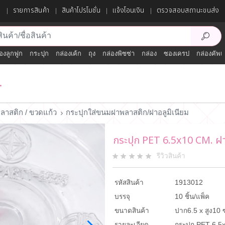
ก
รายการสินค้า
สินค้าโปรโมชั่น
แจ้งโอนเงิน
ตรวจสอบสถานะขนส่ง
องลูกฟูก
กระปุก
กล่องเค้ก
ถุง
กล่องพิซซ่า
กล่อง
ซองเครป
กล่องคัพเ
.
ลาสติก / ขวดแก้ว
กระปุกใส่ขนมฝาพลาสติก/ฝาอลูมิเนียม
กระปุก PET 6.5x10 CM. ฝ
รีวิวสินค้า
รหัสสินค้า
1913012
บรรจุ
10 ชิ้น/แพ็ค
ขนาดสินค้า
ปาก6.5 x สูง10 
รายละเอียด
กระปุก PET 6.5