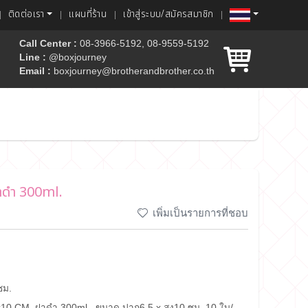
ติดต่อเรา
แผนที่ร้าน
เข้าสู่ระบบ/สมัครสมาชิก
Call Center :
08-3966-5192, 08-9559-5192
Line :
@boxjourney
Email :
boxjourney@brotherandbrother.co.th
ค้ก
าดำ 300ml.
เพิ่มเป็นรายการที่ชอบ
ซม.
x10 CM. ฝาดำ 300ml.. ขนาด ปาก6.5 x สูง10 ซม. 10 ใบ/