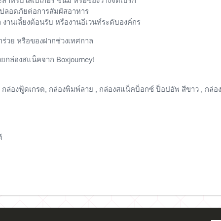
สำหรับใส่เบเกอรี่ ขนม หรือของว่างจัดเบรก
ะปลอดภัยต่อการสัมผัสอาหาร
งานเลี้ยงต้อนรับ หรืองานอีเวนท์ระดับองค์กร
ชำร่วย หรือของฝากช่วงเทศกาล
วยกล่องสแน็คจาก Boxjourney!
 กล่องฟู้ดเกรด, กล่องพิมพ์ลาย ,
กล่องสแน็คบ็อกซ์ ป็อปอัพ สีขาว
, กล่อ
์