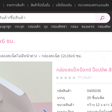
ก
รายการสินค้า
สินค้าโปรโมชั่น
แจ้งโอนเงิน
ตรวจสอบสถานะขนส่ง
องลูกฟูก
กระปุก
กล่องเค้ก
ถุง
กล่องพิซซ่า
กล่อง
ซองเครป
กล่องคัพเ
x6 ซม.
กล่องสแน็คไม่มีหน้าต่าง
กล่องสแน็ค 12x16x6 ซม.
กล่องสแน็คบ็อกซ์ ป็อปอัพ 
รีวิวสินค้า
รหัสสินค้า
0405036
บรรจุ
20 ชิ้น/แพ็ค
ขนาดสินค้า
กว้าง 12 x ยาว 1
รายละเอียด
กล่องสแน็คบ็อกซ