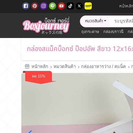
หน้าหลั
หมวดสินค้า
ถุงกระดาษ
กล่องบราวนี่
กล่
กล่องสแน็คบ็อกซ์ ป็อปอัพ สีขาว 12x16
หน้าหลัก
หมวดสินค้า
กล่องอาหารว่าง / สแน็ค
ลด 15%