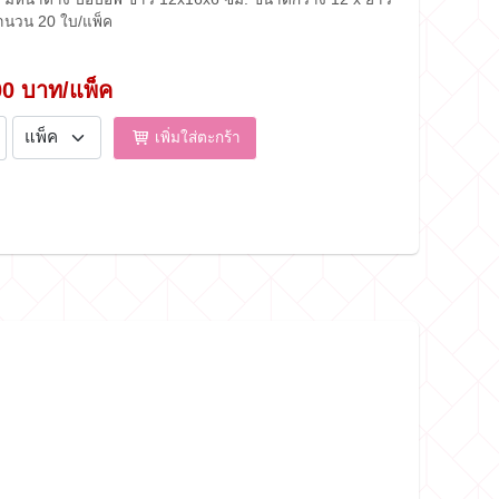
จำนวน 20 ใบ/แพ็ค
00 บาท/แพ็ค
เพิ่มใส่ตะกร้า