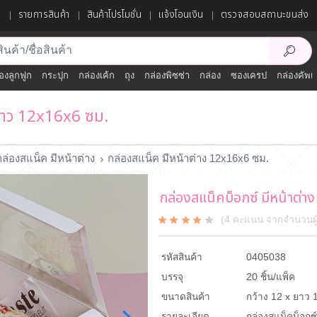
ก
รายการสินค้า
สินค้าโปรโมชั่น
แจ้งโอนเงิน
ตรวจสอบสถานะขนส่ง
องลูกฟูก
กระปุก
กล่องเค้ก
ถุง
กล่องพิซซ่า
กล่อง
ซองเครป
กล่องคัพเ
ีขาว 12x16x6 ซม.
กล่องสแน็ค มีหน้าต่าง
กล่องสแน็ค มีหน้าต่าง 12x16x6 ซม.
กล่องสแน็คบ็อกซ์ มีหน้าต่า
(4 คะแนน จากจำนวนผู้ซ
รหัสสินค้า
0405038
บรรจุ
20 ชิ้น/แพ็ค
ขนาดสินค้า
กว้าง 12 x ยาว 1
รายละเอียด
กล่องสแน็คบ็อกซ