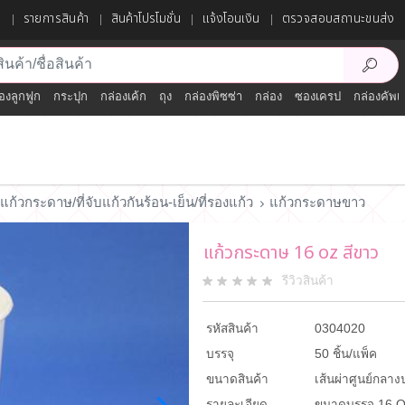
ก
รายการสินค้า
สินค้าโปรโมชั่น
แจ้งโอนเงิน
ตรวจสอบสถานะขนส่ง
องลูกฟูก
กระปุก
กล่องเค้ก
ถุง
กล่องพิซซ่า
กล่อง
ซองเครป
กล่องคัพเ
แก้วกระดาษ/ที่จับแก้วกันร้อน-เย็น/ที่รองแก้ว
แก้วกระดาษขาว
แก้วกระดาษ 16 oz สีขาว
รีวิวสินค้า
รหัสสินค้า
0304020
บรรจุ
50 ชิ้น/แพ็ค
ขนาดสินค้า
เส้นผ่าศูนย์กลา
รายละเอียด
ขนาดบรรจุ 16 OZ