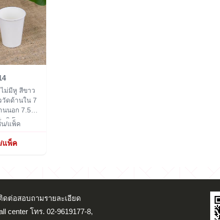
14
ม่มีหู สีขาว
ววัดด้านใน 7
้านนอก 7.5
ูง 9.5 cm.
้น/แพ็ค
/แพ็ค
น ติดต่อสอบถามรายละเอียด
Call center โทร. 02-9619177-8,