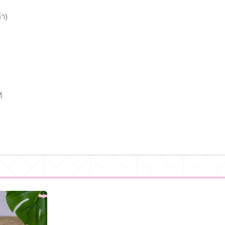
้า)
์