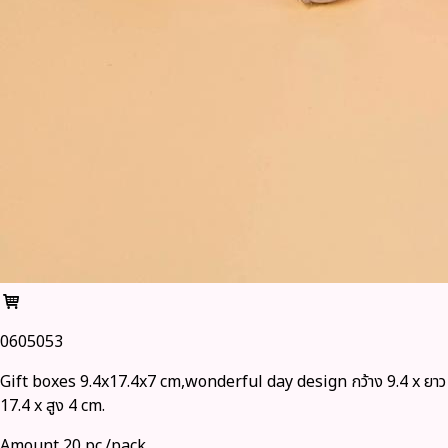
0605053
Gift boxes 9.4x17.4x7 cm,wonderful day design กว้าง 9.4 x ยาว
17.4 x สูง 4 cm.
Amount 20 pc./pack